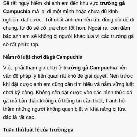
Sẽ rất nguy hiểm khi anh em đến khu vực
trường gà
Campuchia
mà lại đi một mình hoặc chưa đủ kinh
nghiệm đặt cược. Tốt nhất anh em nên tìm đồng đội để đi
chung, từ đó sẽ có lựa chọn tốt hơn. Ngoài ra, còn đảm
bảo anh em sẽ không bị người khác lừa vì các trường gà
sẽ rất phức tạp.
Nắm rõ luật chơi đá gà Campuchia
Việc phải tham gia chơi ở
trường gà Campuchia
nên
vấn đề pháp lý liên quan rất khó để giải quyết. Nên trước
khi đặt cược anh em cũng cần tìm hiểu và nắm vững luật
chơi kỹ càng. Không nên đặt cược vào các hình thức đá
gà mà bản thân không có thông tin cần thiết, tránh hỏi
thăm những người không quen biết vì khả năng bị lừa
đảo là rất cao.
Tuân thủ luật lệ của trường gà