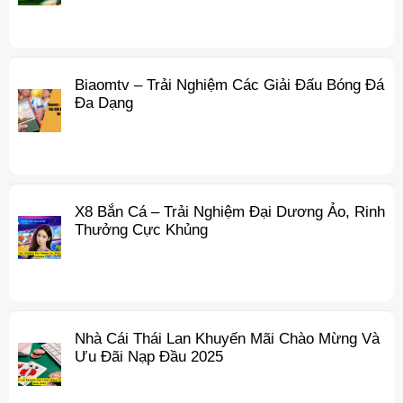
Biaomtv – Trải Nghiệm Các Giải Đấu Bóng Đá
Đa Dạng
X8 Bắn Cá – Trải Nghiệm Đại Dương Ảo, Rinh
Thưởng Cực Khủng
Nhà Cái Thái Lan Khuyến Mãi Chào Mừng Và
Ưu Đãi Nạp Đầu 2025