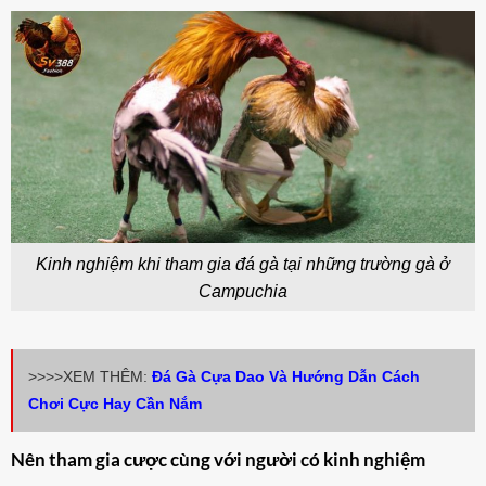
Kinh nghiệm khi tham gia đá gà tại những trường gà ở
Campuchia
>>>>XEM THÊM:
Đá Gà Cựa Dao Và Hướng Dẫn Cách
Chơi Cực Hay Cần Nắm
Nên tham gia cược cùng với người có kinh nghiệm