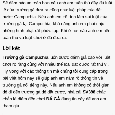
Sẽ đảm bảo an toàn hơn nếu anh em tuân thủ đầy đủ luật
lệ của trường gà đưa ra cũng như luật pháp của đất
nước Campuchia. Nếu anh em cố tình làm sai luật của
trường gà tại Campuchia
,
khả năng anh em phải chịu
những hình phạt rất phức tạp. Khi ở nơi nào anh em nên
tuân thủ và luật chơi ở đó đưa ra.
Lời kết
Trường gà Campuchia
luôn được đánh giá cao với luật
chơi rõ ràng cùng với nhiều thể loại đặt cược rất thú vị.
Hy vọng với các thông tin mà chúng tôi cung cấp trong
bài viết hôm nay sẽ giúp anh em nắm rõ thông tin về
trường gà nổi tiếng này. Nếu anh em không có thời gian
để đi đến trường gà để đặt cược, nhà cái
SV388
chắc
chắn là điểm đến chơi
ĐÁ GÀ
đáng tin cậy để anh em
tham gia.