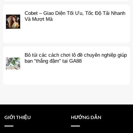
Cobet – Giao Diện Tối Ưu, Tốc Độ Tải Nhanh
Và Mượt Mà
Bỏ túi các cách chơi lô đề chuyên nghiệp giúp
bạn “thắng đậm” tại GA88
GIỚI THIỆU
HƯỚNG DẪN