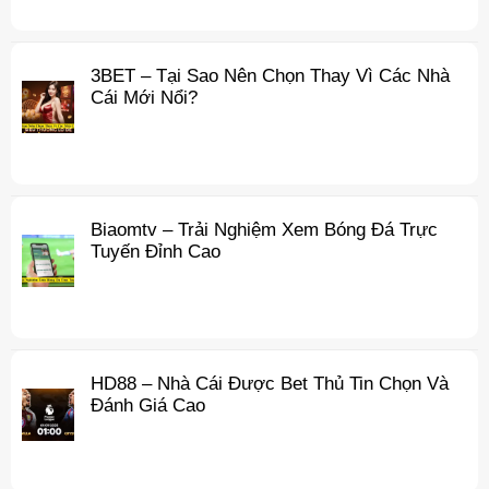
3BET – Tại Sao Nên Chọn Thay Vì Các Nhà
Cái Mới Nổi?
Biaomtv – Trải Nghiệm Xem Bóng Đá Trực
Tuyến Đỉnh Cao
HD88 – Nhà Cái Được Bet Thủ Tin Chọn Và
Đánh Giá Cao