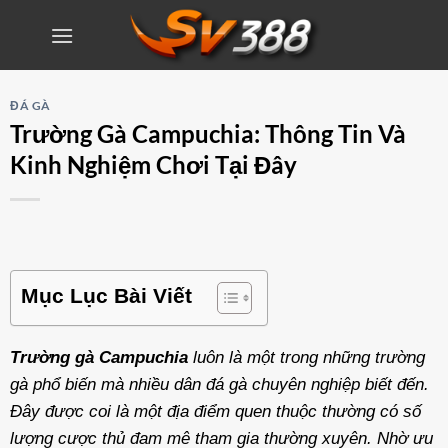
Skip
to
content
ĐÁ GÀ
Trường Gà Campuchia: Thông Tin Và
Kinh Nghiệm Chơi Tại Đây
Mục Lục Bài Viết
Trường gà Campuchia
luôn là một trong những trường
gà phổ biến mà nhiều dân đá gà chuyên nghiệp biết đến.
Đây được coi là một địa điểm quen thuộc thường có số
lượng cược thủ đam mê tham gia thường xuyên. Nhờ ưu