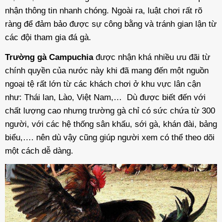
nhận thông tin nhanh chóng. Ngoài ra, luật chơi rất rõ
ràng để đảm bảo được sự công bằng và tránh gian lận từ
các đội tham gia đá gà.
Trường gà Campuchia
được nhận khá nhiều ưu đãi từ
chính quyền của nước này khi đã mang đến một nguồn
ngoại tệ rất lớn từ các khách chơi ở khu vực lân cận
như: Thái lan, Lào, Việt Nam,… Dù được biết đến với
chất lượng cao nhưng trường gà chỉ có sức chứa từ 300
người, với các hệ thống sân khấu, sới gà, khán đài, bảng
biểu,…. nên dù vậy cũng giúp người xem có thể theo dõi
một cách dễ dàng.