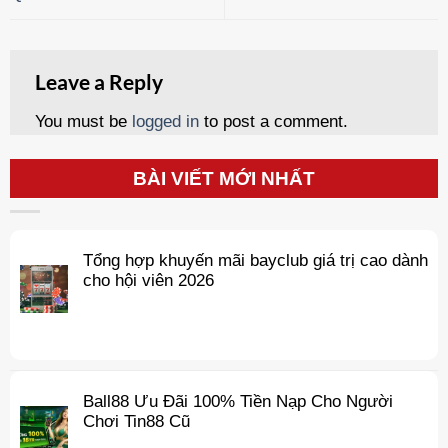
Leave a Reply
You must be
logged in
to post a comment.
BÀI VIẾT MỚI NHẤT
Tổng hợp khuyến mãi bayclub giá trị cao dành
cho hội viên 2026
Ball88 Ưu Đãi 100% Tiền Nạp Cho Người
Chơi Tin88 Cũ