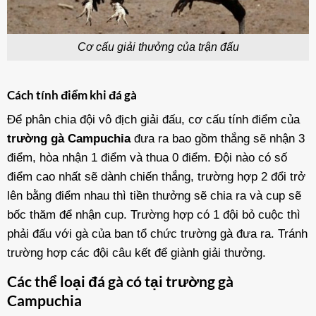
Cơ cấu giải thưởng của trận đấu
Cách tính điểm khi đá gà
Để phân chia đội vô địch giải đấu, cơ cấu tính điểm của
trường gà Campuchia
đưa ra bao gồm thắng sẽ nhận 3
điểm, hòa nhận 1 điểm và thua 0 điểm. Đội nào có số
điểm cao nhất sẽ dành chiến thắng, trường hợp 2 đổi trở
lên bằng điểm nhau thì tiền thưởng sẽ chia ra và cup sẽ
bốc thăm để nhận cup. Trường hợp có 1 đội bỏ cuộc thì
phải đấu với gà của ban tổ chức trường gà đưa ra. Tránh
trường hợp các đội câu kết để giành giải thưởng.
Các thể loại đá gà có tại trường gà
Campuchia