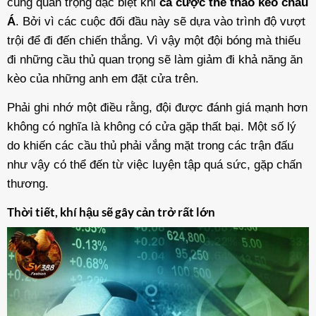
cùng quan trọng đặc biệt khi
cá cược thể thao kèo châu
Á
. Bởi vì các cuộc đối đầu này sẽ dựa vào trình độ vượt
trội để đi đến chiến thắng. Vì vậy một đội bóng mà thiếu
đi những cầu thủ quan trọng sẽ làm giảm đi khả năng ăn
kèo của những anh em đặt cửa trên.
Phải ghi nhớ một điều rằng, đội được đánh giá mạnh hơn
không có nghĩa là không có cửa gặp thất bại. Một số lý
do khiến các cầu thủ phải vắng mặt trong các trận đấu
như vậy có thể đến từ việc luyện tập quá sức, gặp chấn
thương.
Thời tiết, khí hậu sẽ gây cản trở rất lớn