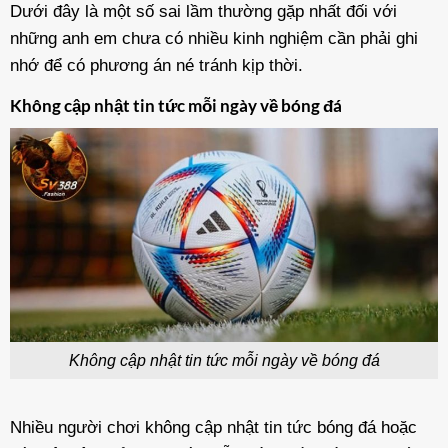
Dưới đây là một số sai lầm thường gặp nhất đối với
những anh em chưa có nhiều kinh nghiệm cần phải ghi
nhớ để có phương án né tránh kịp thời.
Không cập nhật tin tức mỗi ngày về bóng đá
Không cập nhật tin tức mỗi ngày về bóng đá
Nhiều người chơi không cập nhật tin tức bóng đá hoặc