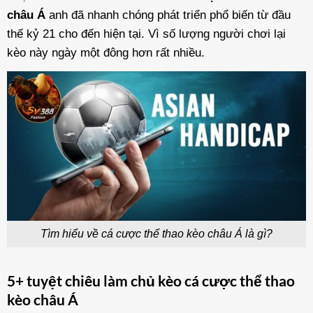
châu Á
anh đã nhanh chóng phát triển phổ biến từ đầu
thế kỷ 21 cho đến hiện tại. Vì số lượng người chơi lại
kèo này ngày một đông hơn rất nhiều.
Tìm hiểu về cá cược thể thao kèo châu Á là gì?
5+ tuyệt chiêu làm chủ kèo cá cược thể thao
kèo châu Á