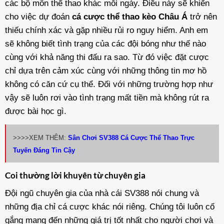
các bộ môn thể thao khác mỗi ngày. Điều này sẽ khiến
cho việc dự đoán
cá cược thể thao kèo Châu Á
trở nên
thiếu chính xác và gặp nhiều rủi ro nguy hiểm. Anh em
sẽ không biết tình trạng của các đội bóng như thế nào
cùng với khả năng thi đấu ra sao. Từ đó việc đặt cược
chỉ dựa trên cảm xúc cùng với những thông tin mơ hồ
không có căn cứ cụ thể. Đối với những trường hợp như
vậy sẽ luôn rơi vào tình trạng mất tiền mà không rút ra
được bài học gì.
>>>>XEM THÊM:
Sân Chơi SV388 Cá Cược Thể Thao Trực
Tuyến Đáng Tin Cậy
Coi thường lời khuyên từ chuyên gia
Đội ngũ chuyên gia của nhà cái SV388 nói chung và
những địa chỉ cá cược khác nói riêng. Chúng tôi luôn cố
gắng mang đến những giá trị tốt nhất cho người chơi và