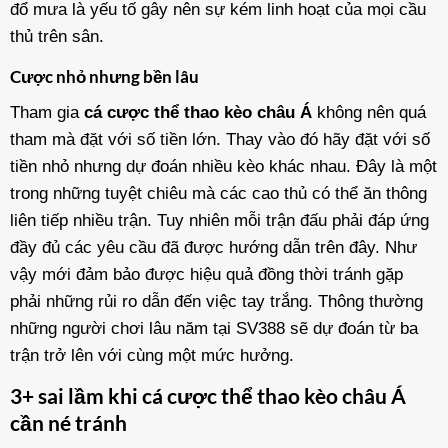
đổ mưa là yếu tố gây nên sự kém linh hoạt của mọi cầu
thủ trên sân.
Cược nhỏ nhưng bền lâu
Tham gia
cá cược thể thao kèo châu Á
không nên quá
tham mà đặt với số tiền lớn. Thay vào đó hãy đặt với số
tiền nhỏ nhưng dự đoán nhiều kèo khác nhau. Đây là một
trong những tuyệt chiêu mà các cao thủ có thể ăn thông
liên tiếp nhiều trận. Tuy nhiên mỗi trận đấu phải đáp ứng
đầy đủ các yêu cầu đã được hướng dẫn trên đây. Như
vậy mới đảm bảo được hiệu quả đồng thời tránh gặp
phải những rủi ro dẫn đến việc tay trắng. Thông thường
những người chơi lâu năm tại SV388 sẽ dự đoán từ ba
trận trở lên với cùng một mức hưởng.
3+ sai lầm khi cá cược thể thao kèo châu Á
cần né tránh