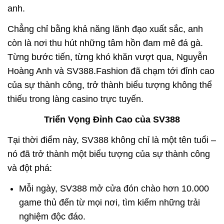
anh.
Chẳng chỉ bằng khả năng lãnh đạo xuất sắc, anh
còn là nơi thu hút những tâm hồn đam mê đá gà.
Từng bước tiến, từng khó khăn vượt qua, Nguyễn
Hoàng Anh và SV388.Fashion đã chạm tới đỉnh cao
của sự thành công, trở thành biểu tượng không thể
thiếu trong làng casino trực tuyến.
Triển Vọng Đỉnh Cao của SV388
Tại thời điểm này, SV388 không chỉ là một tên tuổi –
nó đã trở thành một biểu tượng của sự thành công
và đột phá:
Mỗi ngày, SV388 mở cửa đón chào hơn 10.000
game thủ đến từ mọi nơi, tìm kiếm những trải
nghiệm độc đáo.