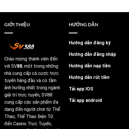
GIỚI THIỆU
HƯỚNG DẪN
Hướng dẫn đăng ký
Hướng dẫn đăng nhập
Chào mừng thành viên đến
Hướng dẫn nạp tiền
với SV
88
, một trong những
nhà cung cấp cá cược trực
Hướng dẫn rút tiền
tuyến hàng đầu và có tầm
ảnh hưởng nhất trong ngành
Tải app IOS
giải trí trực tuyến, SV88
Tải app android
cung cấp các sản phẩm đa
dạng đến người chơi từ Thể
Thao, Thể Thao Điện Tử
đến Casino Trực Tuyến,