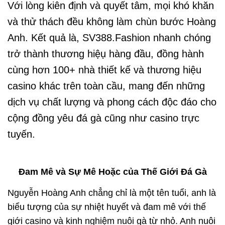
Với lòng kiên định và quyết tâm, mọi khó khăn
và thử thách đều không làm chùn bước Hoàng
Anh. Kết quả là, SV388.Fashion nhanh chóng
trở thành thương hiệụ hàng đầu, đồng hành
cùng hơn 100+ nhà thiết kế và thương hiệu
casino khác trên toàn cầu, mang đến những
dịch vụ chất lượng và phong cách độc đáo cho
cộng đồng yêu đá gà cũng như casino trực
tuyến.
Đam Mê và Sự Mê Hoặc của Thế Giới Đá Gà
Nguyễn Hoàng Anh chẳng chỉ là một tên tuổi, anh là
biểu tượng của sự nhiệt huyết và đam mê với thế
giới casino và kinh nghiệm nuôi gà từ nhỏ. Anh nuôi