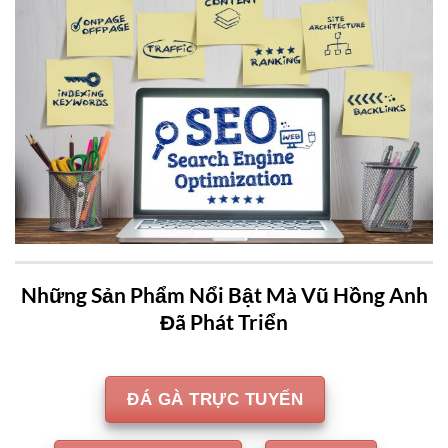
Những Sản Phẩm Nổi Bật Mà Vũ Hồng Anh
Đã Phát Triển
ĐÁ GÀ TRỰC TUYẾN