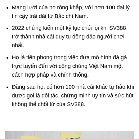
Mạng lưới của họ rộng khắp, với hơn 100 đại lý
tin cậy trải dài từ Bắc chí Nam.
2022 chứng kiến một kỷ lục chói lọi khi SV388
trở thành nhà cái quy tụ đông đảo người chơi
nhất.
Họ là tiên phong trong việc đưa mô hình đá gà
trực tuyến đến với công chúng Việt Nam một
cách hợp pháp và chính thống.
Đằng sau họ, có hơn 100 nhà cái khác tự hào khi
được gọi là đối tác, chứng minh uy tín và sức hút
không thể chối từ của SV388.